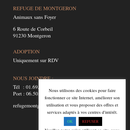
REFUGE DE MONTGERON
Animaux sans Foyer
6 Route de Corbeil
91230 Montgeron
ADOPTION
Uniquement sur RDV
NOUS JOINDRE :
Tél : 01.69.52.24.73
Nous utilisons des cookies pour faire
Port : 06.50.99.36.74
fonctionner ce site Internet, améliorer son
utilisation et vous proposer des offres et
refugemontgeron.asf91230@gmail.com
services adaptés à vos centres d'intérêt.
OK
REFUSER
Veuillez noter qu'en utilisant ce site, vous