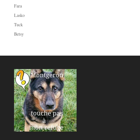
Fara
Lasko
Tuck
Betsy