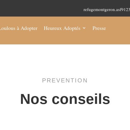
refugemontgeron.asf91
Loulous à Adopter
Heureux Adoptés
Presse
PREVENTION
Nos conseils