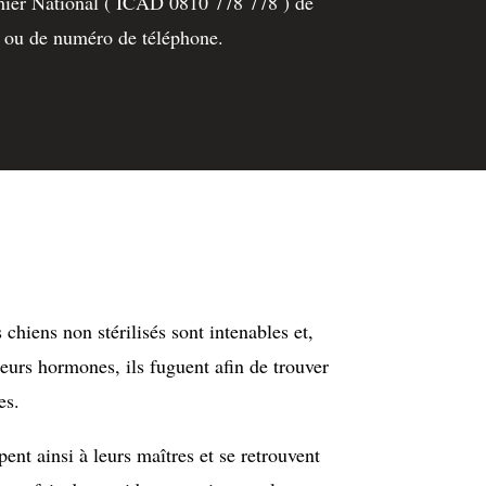
hier National ( ICAD 0810 778 778 ) de
 ou de numéro de téléphone.
 chiens non stérilisés sont intenables et,
 leurs hormones, ils fuguent afin de trouver
es.
nt ainsi à leurs maîtres et se retrouvent