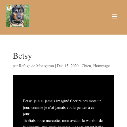
Betsy
par
Refuge de Montgeron
|
Déc 15, 2020
|
Chien
,
Hommage
Betsy, je n’ai jamais imaginé t’écrire ces mots un
jour, comme je n’ai jamais voulu penser à ce
jour…
Tu étais notre mascotte, mon avatar, la warrior de
la clinique, une vraie battante, une tellement belle