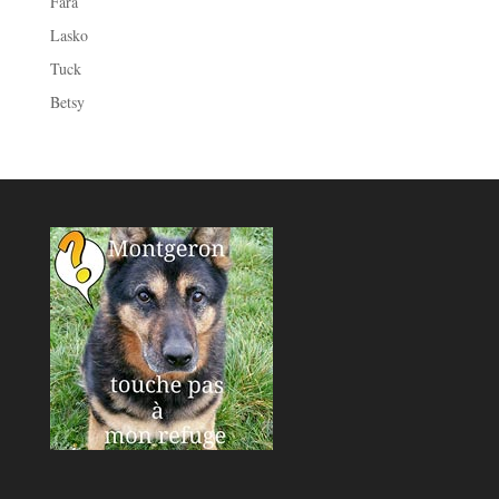
Fara
Lasko
Tuck
Betsy