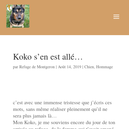
Koko s’en est allé…
par
Refuge de Montgeron
|
Août 14, 2019
|
Chien
,
Hommage
c’est avec une immense tristesse que j’écris ces
mots, sans même réaliser pleinement qu’il ne
sera plus jamais là…
Mon Koko, je me souviens encore du jour de ton
arrivée au refuge, de la femme qui t’avait amené